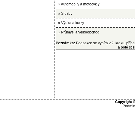
»
Automobily a motocykly
»
Služby
»
Výuka a kurzy
»
Průmysl a velkoobchod
Poznámka:
Podsekce se vybírá v 2. kroku, pří
a poté stis
Copyright ©
Podmín